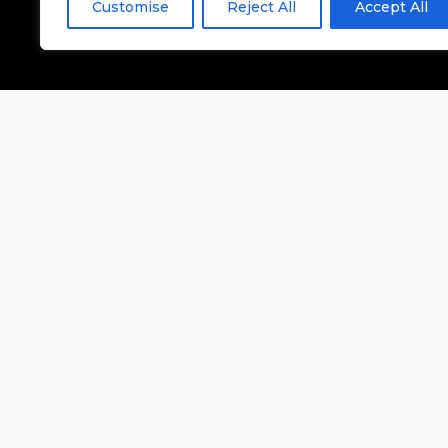
Customise
Reject All
Accept All
BUUO – KOMPROMISSLOSE QUALITÄT ZUM FAIREN
PREIS
MEHR LESEN
WENN ES BEI DER LIEFERUNG VON CANNABISBLÜTEN